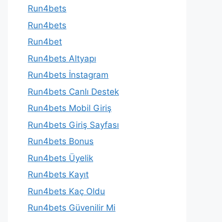
Run4bets
Run4bets
Run4bet
Run4bets Altyapı
Run4bets İnstagram
Run4bets Canlı Destek
Run4bets Mobil Giriş
Run4bets Giriş Sayfası
Run4bets Bonus
Run4bets Üyelik
Run4bets Kayıt
Run4bets Kaç Oldu
Run4bets Güvenilir Mi