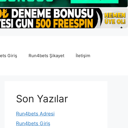
ts Giriş
Run4bets Şikayet
İletişim
Son Yazılar
Run4bets Adresi
Run4bets Giriş