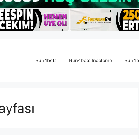
Run4bets
Run4bets İnceleme
Run4be
ayfası