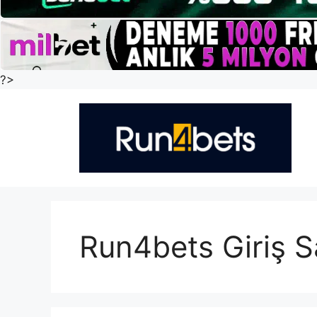
İçeriğe
?>
atla
Run4bets Giriş S